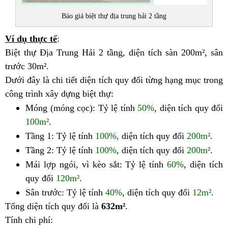
Báo giá biệt thự địa trung hải 2 tầng
Ví dụ thực tế
:
Biệt thự Địa Trung Hải
2 tầng
, diện tích sàn
200m²
, sân
trước
30m²
.
Dưới đây là chi tiết diện tích quy đổi từng hạng mục trong
công trình xây dựng biệt thự:
Móng (móng cọc): Tỷ lệ tính
50%
, diện tích quy đổi
100m²
.
Tầng 1: Tỷ lệ tính
100%
,
diện tích quy đổi
200m²
.
Tầng 2: Tỷ lệ tính
100%
, diện tích quy đổi
200m²
.
Mái lợp ngói, vì kèo sắt: Tỷ lệ tính
60%
, diện tích
quy đổi
120m²
.
Sân trước: Tỷ lệ tính
40%
, diện tích quy đổi
12m²
.
Tổng diện tích quy đổi là
632m²
.
Tính chi phí: