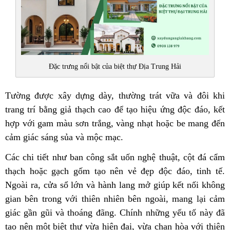
Đặc trưng nổi bật của biệt thự Địa Trung Hải
Tường được xây dựng dày, thường trát vữa và đôi khi
trang trí bằng giả thạch cao để tạo hiệu ứng độc đáo, kết
hợp với gam màu sơn trắng, vàng nhạt hoặc be mang đến
cảm giác sáng sủa và mộc mạc.
Các chi tiết như ban công sắt uốn nghệ thuật, cột đá cẩm
thạch hoặc gạch gốm tạo nên vẻ đẹp độc đáo, tinh tế.
Ngoài ra, cửa sổ lớn và hành lang mở giúp kết nối không
gian bên trong với thiên nhiên bên ngoài, mang lại cảm
giác gần gũi và thoáng đãng.
Chính những yếu tố này đã
tạo nên một biệt thự vừa hiện đại, vừa chan hòa với thiên