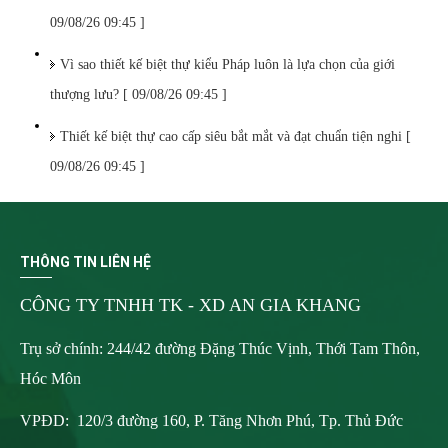
09/08/26 09:45 ]
Vì sao thiết kế biệt thự kiểu Pháp luôn là lựa chọn của giới
thượng lưu? [ 09/08/26 09:45 ]
Thiết kế biệt thự cao cấp siêu bắt mắt và đạt chuẩn tiện nghi [
09/08/26 09:45 ]
THÔNG TIN LIÊN HỆ
CÔNG TY TNHH TK - XD AN GIA KHANG
Trụ sở chính: 244/42 đường Đặng Thúc Vịnh, Thới Tam Thôn,
Hóc Môn
VPĐD: 120/3 đường 160, P. Tăng Nhơn Phú, Tp. Thủ Đức