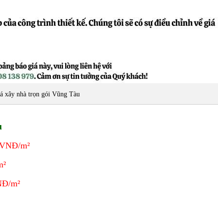
á xây nhà trọn gói Vũng Tàu
u
0 VNĐ/m²
m²
NĐ/m²