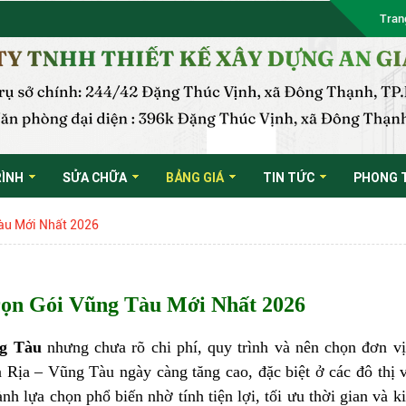
Tran
RÌNH
SỬA CHỮA
BẢNG GIÁ
TIN TỨC
PHONG 
Tàu Mới Nhất 2026
rọn Gói Vũng Tàu Mới Nhất 2026
ng Tàu
nhưng chưa rõ chi phí, quy trình và nên chọn đơn v
 Rịa – Vũng Tàu ngày càng tăng cao, đặc biệt ở các đô thị 
ành lựa chọn phổ biến nhờ tính tiện lợi, tối ưu thời gian và k