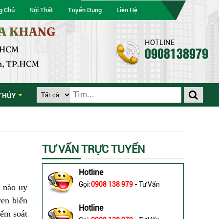
g Chủ
Nội Thất
Tuyển Dụng
Liên Hệ
HOTLINE
0908138979
THỦY
TƯ VẤN TRỰC TUYẾN
Hotline
Gọi:
0908 138 979
- Tư Vấn
ị nào uy
ven biển
Hotline
iểm soát