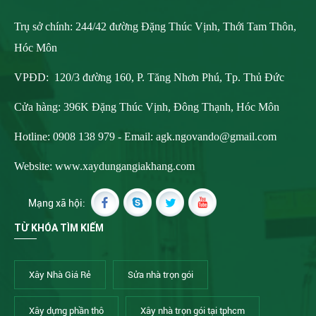
Trụ sở chính: 244/42 đường Đặng Thúc Vịnh, Thới Tam Thôn,
Hóc Môn
VPĐD: 120/3 đường 160, P. Tăng Nhơn Phú, Tp. Thủ Đức
Cửa hàng: 396K Đặng Thúc Vịnh, Đông Thạnh, Hóc Môn
Hotline: 0908 138 979 - Email:
agk.ngovando@gmail.com
Website: www.xaydungangiakhang.com
Mạng xã hội:
TỪ KHÓA TÌM KIẾM
Xây Nhà Giá Rẻ
Sửa nhà trọn gói
Xây dựng phần thô
Xây nhà trọn gói tại tphcm