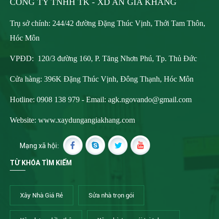
CÔNG TY TNHH TK - XD AN GIA KHANG
Trụ sở chính: 244/42 đường Đặng Thúc Vịnh, Thới Tam Thôn,
Hóc Môn
VPĐD: 120/3 đường 160, P. Tăng Nhơn Phú, Tp. Thủ Đức
Cửa hàng: 396K Đặng Thúc Vịnh, Đông Thạnh, Hóc Môn
Hotline: 0908 138 979 - Email:
agk.ngovando@gmail.com
Website: www.xaydungangiakhang.com
Mạng xã hội:
TỪ KHÓA TÌM KIẾM
Xây Nhà Giá Rẻ
Sửa nhà trọn gói