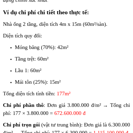
dựng chính xác nhất
.
Ví dụ chi phí chi tiết theo thực tế:
Nhà ống 2 tầng, diện tích 4m x 15m (60m²/sàn).
Diện tích quy đổi:
Móng băng (70%): 42m²
Tầng trệt: 60m²
Lầu 1: 60m²
Mái tôn (25%): 15m²
Tổng diện tích tính tiền:
177m²
Chi phí phần thô
: Đơn giá 3.800.000 đ/m²
→ Tổng chi
phí:
177 × 3.800.000 =
672.600.000 đ
Chi phí trọn gói
(vật tư trung bình): Đơn giá là 6.300.000
đ/m²
→ Tổng chi phí:
177 × 6.300.000 =
1.115.100.000 đ