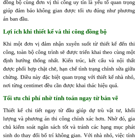
đồng bộ cùng đơn vị thi công uy tín là yếu tố quan trọng
giúp đảm bảo không gian được tối ưu đúng như phương
án ban đầu.
Lợi ích khi thiết kế và thi công đồng bộ
Khi một đơn vị đảm nhận xuyên suốt từ thiết kế đến thi
công, toàn bộ công trình sẽ được triển khai theo cùng một
định hướng thống nhất. Kiến trúc, kết cấu và nội thất
được phối hợp chặt chẽ, hạn chế tình trạng chỉnh sửa giữa
chừng. Điều này đặc biệt quan trọng với thiết kế nhà nhỏ,
nơi từng centimet đều cần được khai thác hiệu quả.
Tối ưu chi phí nhờ tính toán ngay từ bản vẽ
Thiết kế chi tiết ngay từ đầu giúp dự trù vật tư, khối
lượng và phương án thi công chính xác hơn. Nhờ đó, gia
chủ kiểm soát ngân sách tốt và tránh các hạng mục phát
sinh do thay đổi bố trí không gian. Với nhà nhỏ, việc tính