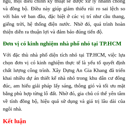
ngũ, mọi điều chỉnh kỹ thuật sẽ được xử lý nhanh chóng
và đồng bộ. Điều này giúp giảm thiểu rủi ro sai lệch so
với bản vẽ ban đầu, đặc biệt ở các vị trí như cầu thang,
giếng trời, hệ thống điện nước. Nhờ đó, quá trình hoàn
thiện diễn ra thuận lợi và đảm bảo đúng tiến độ.
Đơn vị có kinh nghiệm nhà phố nhỏ tại TP.HCM
Với đặc thù nhà phố diện tích nhỏ tại TP.HCM, việc lựa
chọn đơn vị có kinh nghiệm thực tế là yếu tố quyết định
chất lượng công trình. Xây Dựng An Gia Khang đã triển
khai nhiều dự án thiết kế nhà nhỏ trong khu dân cư đông
đúc, am hiểu giải pháp lấy sáng, thông gió và tối ưu mặt
bằng phù hợp từng lô đất. Nhờ đó, gia chủ có thể yên tâm
về tính đồng bộ, hiệu quả sử dụng và giá trị lâu dài của
ngôi nhà.
Kết luận