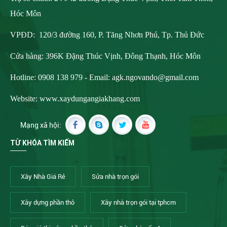
Hóc Môn
VPĐD: 120/3 đường 160, P. Tăng Nhơn Phú, Tp. Thủ Đức
Cửa hàng: 396K Đặng Thúc Vịnh, Đông Thạnh, Hóc Môn
Hotline: 0908 138 979 - Email:
agk.ngovando@gmail.com
Website: www.xaydungangiakhang.com
Mạng xã hội:
TỪ KHÓA TÌM KIẾM
Xây Nhà Giá Rẻ
Sửa nhà trọn gói
Xây dựng phần thô
Xây nhà trọn gói tại tphcm