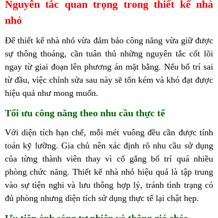
Nguyên tắc quan trọng trong thiết kế nhà
nhỏ
Để thiết kế nhà nhỏ vừa đảm bảo công năng vừa giữ được
sự thông thoáng, cần tuân thủ những nguyên tắc cốt lõi
ngay từ giai đoạn lên phương án mặt bằng. Nếu bố trí sai
từ đầu, việc chỉnh sửa sau này sẽ tốn kém và khó đạt được
hiệu quả như mong muốn.
Tối ưu công năng theo nhu cầu thực tế
Với diện tích hạn chế, mỗi mét vuông đều cần được tính
toán kỹ lưỡng. Gia chủ nên xác định rõ nhu cầu sử dụng
của từng thành viên thay vì cố gắng bố trí quá nhiều
phòng chức năng. Thiết kế nhà nhỏ hiệu quả là tập trung
vào sự tiện nghi và lưu thông hợp lý, tránh tình trạng có
đủ phòng nhưng diện tích sử dụng thực tế lại chật hẹp.