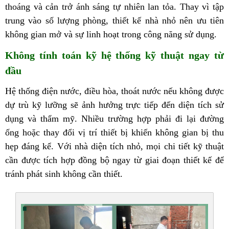
thoáng và cản trở ánh sáng tự nhiên lan tỏa. Thay vì tập
trung vào số lượng phòng, thiết kế nhà nhỏ nên ưu tiên
không gian mở và sự linh hoạt trong công năng sử dụng.
Không tính toán kỹ hệ thống kỹ thuật ngay từ
đầu
Hệ thống điện nước, điều hòa, thoát nước nếu không được
dự trù kỹ lưỡng sẽ ảnh hưởng trực tiếp đến diện tích sử
dụng và thẩm mỹ. Nhiều trường hợp phải đi lại đường
ống hoặc thay đổi vị trí thiết bị khiến không gian bị thu
hẹp đáng kể. Với nhà diện tích nhỏ, mọi chi tiết kỹ thuật
cần được tích hợp đồng bộ ngay từ giai đoạn thiết kế để
tránh phát sinh không cần thiết.