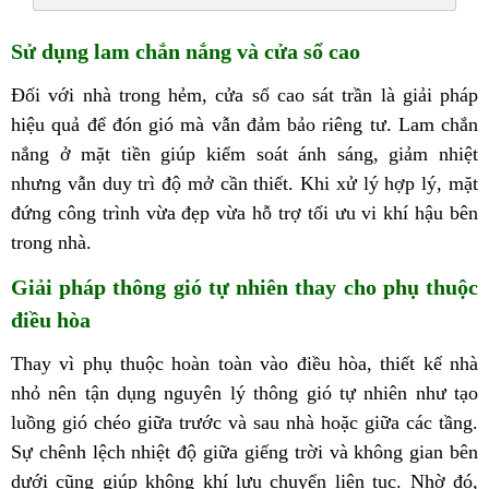
Sử dụng lam chắn nắng và cửa sổ cao
Đối với nhà trong hẻm, cửa sổ cao sát trần là giải pháp
hiệu quả để đón gió mà vẫn đảm bảo riêng tư. Lam chắn
nắng ở mặt tiền giúp kiểm soát ánh sáng, giảm nhiệt
nhưng vẫn duy trì độ mở cần thiết. Khi xử lý hợp lý, mặt
đứng công trình vừa đẹp vừa hỗ trợ tối ưu vi khí hậu bên
trong nhà.
Giải pháp thông gió tự nhiên thay cho phụ thuộc
điều hòa
Thay vì phụ thuộc hoàn toàn vào điều hòa, thiết kế nhà
nhỏ nên tận dụng nguyên lý thông gió tự nhiên như tạo
luồng gió chéo giữa trước và sau nhà hoặc giữa các tầng.
Sự chênh lệch nhiệt độ giữa giếng trời và không gian bên
dưới cũng giúp không khí lưu chuyển liên tục. Nhờ đó,