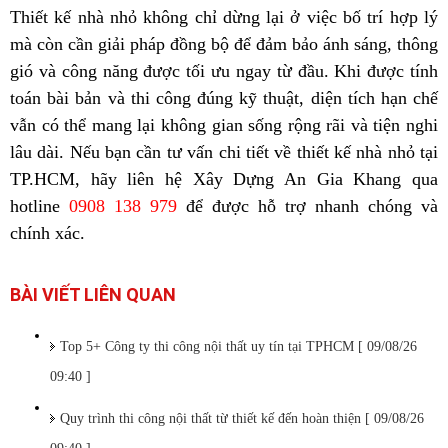
Thiết kế nhà nhỏ không chỉ dừng lại ở việc bố trí hợp lý
mà còn cần giải pháp đồng bộ để đảm bảo ánh sáng, thông
gió và công năng được tối ưu ngay từ đầu. Khi được tính
toán bài bản và thi công đúng kỹ thuật, diện tích hạn chế
vẫn có thể mang lại không gian sống rộng rãi và tiện nghi
lâu dài. Nếu bạn cần tư vấn chi tiết về thiết kế nhà nhỏ tại
TP.HCM, hãy liên hệ Xây Dựng An Gia Khang qua
hotline
0908 138 979
để được hỗ trợ nhanh chóng và
chính xác.
BÀI VIẾT LIÊN QUAN
Top 5+ Công ty thi công nội thất uy tín tại TPHCM [ 09/08/26
09:40 ]
Quy trình thi công nội thất từ thiết kế đến hoàn thiện [ 09/08/26