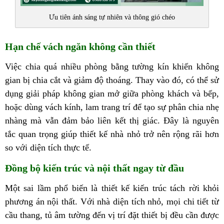
Ưu tiên ánh sáng tự nhiên và thông gió chéo
Hạn chế vách ngăn không cần thiết
Việc chia quá nhiều phòng bằng tường kín khiến không
gian bị chia cắt và giảm độ thoáng. Thay vào đó, có thể sử
dụng giải pháp không gian mở giữa phòng khách và bếp,
hoặc dùng vách kính, lam trang trí để tạo sự phân chia nhẹ
nhàng mà vẫn đảm bảo liên kết thị giác. Đây là nguyên
tắc quan trọng giúp thiết kế nhà nhỏ trở nên rộng rãi hơn
so với diện tích thực tế.
Đồng bộ kiến trúc và nội thất ngay từ đầu
Một sai lầm phổ biến là thiết kế kiến trúc tách rời khỏi
phương án nội thất. Với nhà diện tích nhỏ, mọi chi tiết từ
cầu thang, tủ âm tường đến vị trí đặt thiết bị đều cần được