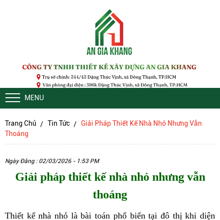
MENU
Trang Chủ
Tin Tức
Giải Pháp Thiết Kế Nhà Nhỏ Nhưng Vẫn
Thoáng
Ngày Đăng : 02/03/2026 - 1:53 PM
Giải pháp thiết kế nhà nhỏ nhưng vẫn
thoáng
Thiết kế nhà nhỏ là bài toán phổ biến tại đô thị khi diện