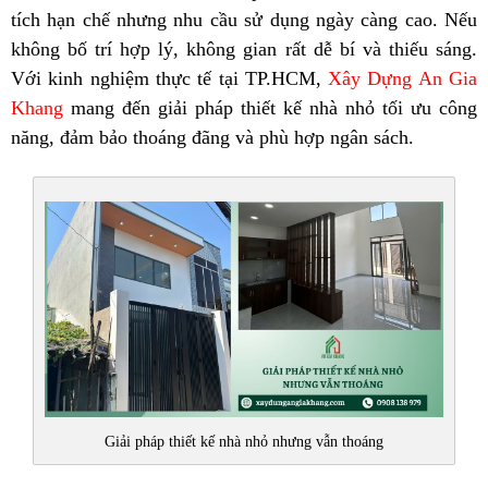
tích hạn chế nhưng nhu cầu sử dụng ngày càng cao. Nếu
không bố trí hợp lý, không gian rất dễ bí và thiếu sáng.
Với kinh nghiệm thực tế tại TP.HCM,
Xây Dựng An Gia
Khang
mang đến giải pháp thiết kế nhà nhỏ tối ưu công
năng, đảm bảo thoáng đãng và phù hợp ngân sách.
Giải pháp thiết kế nhà nhỏ nhưng vẫn thoáng