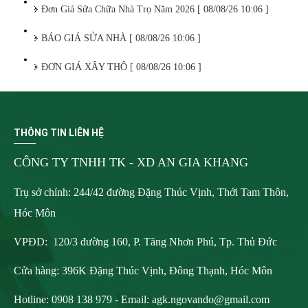
Đơn Giá Sửa Chữa Nhà Trọ Năm 2026 [ 08/08/26 10:06 ]
BÁO GIÁ SỬA NHÀ [ 08/08/26 10:06 ]
ĐƠN GIÁ XÂY THÔ [ 08/08/26 10:06 ]
THÔNG TIN LIÊN HỆ
CÔNG TY TNHH TK - XD AN GIA KHANG
Trụ sở chính: 244/42 đường Đặng Thúc Vịnh, Thới Tam Thôn,
Hóc Môn
VPĐD: 120/3 đường 160, P. Tăng Nhơn Phú, Tp. Thủ Đức
Cửa hàng: 396K Đặng Thúc Vịnh, Đông Thạnh, Hóc Môn
Hotline: 0908 138 979 - Email:
agk.ngovando@gmail.com