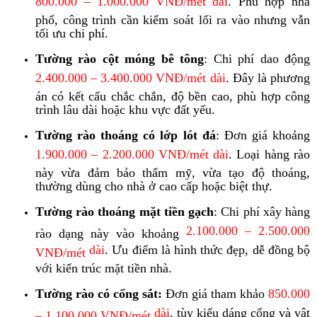
800.000 – 1.000.000 VNĐ/mét dài
. Phù hợp nhà
phố, công trình cần kiểm soát lối ra vào nhưng vẫn
tối ưu chi phí.
Tường rào cột móng bê tông
: Chi phí dao động
2.400.000 – 3.400.000 VNĐ/mét dài
. Đây là phương
án có kết cấu chắc chắn, độ bền cao, phù hợp công
trình lâu dài hoặc khu vực đất yếu.
Tường rào thoáng có lớp lót đá
: Đơn giá khoảng
1.900.000 – 2.200.000 VNĐ/mét
dài
. Loại hàng rào
này vừa đảm bảo thẩm mỹ, vừa tạo độ thoáng,
thường dùng cho nhà ở cao cấp hoặc biệt thự.
Tường rào thoáng mặt tiền gạch
: Chi phí xây hàng
2.100.000 – 2.500.000
rào dạng này vào khoảng
dài
. Ưu điểm là hình thức đẹp, dễ đồng bộ
VNĐ/mét
với kiến trúc mặt tiền nhà.
Tường rào có cổng sắt:
Đơn giá tham khảo
850.000
dài
, tùy kiểu dáng cổng và vật
– 1.100.000 VNĐ/mét